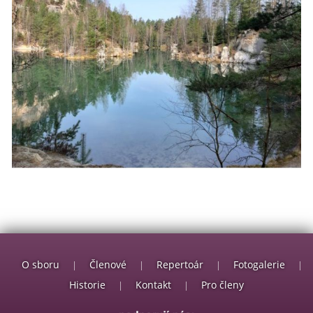
O sboru
Členové
Repertoár
Fotogalerie
|
|
|
|
Historie
Kontakt
Pro členy
|
|