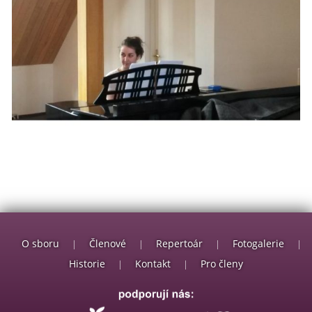
O sboru
Členové
Repertoár
Fotogalerie
|
|
|
|
Historie
Kontakt
Pro členy
|
|